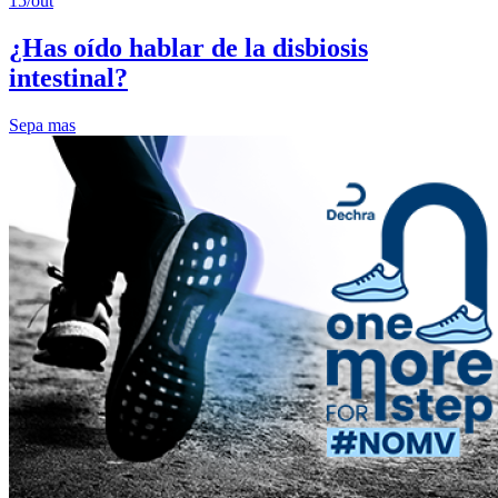
15/out
¿Has oído hablar de la disbiosis
intestinal?
Sepa mas