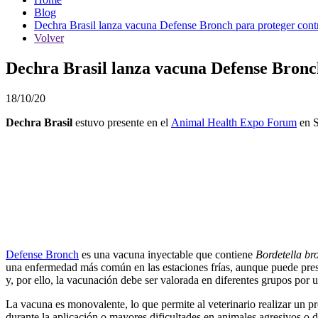
Blog
Dechra Brasil lanza vacuna Defense Bronch para proteger contra
Volver
Dechra Brasil lanza vacuna Defense Bronch
18/10/20
Dechra Brasil
estuvo presente en el
Animal Health Expo Forum
en S
Defense Bronch
es una vacuna inyectable que contiene
Bordetella br
una enfermedad más común en las estaciones frías, aunque puede pre
y, por ello, la vacunación debe ser valorada en diferentes grupos por
La vacuna es monovalente, lo que permite al veterinario realizar un pro
durante la aplicación o mayores dificultades en animales agresivos o de