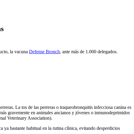
as
ducto, la vacuna
Defense Bronch
, ante más de 1.000 delegados.
perreras. La tos de las perreras o traqueobronquitis infecciosa canina es
r más gravemente en animales ancianos y jóvenes o inmunodeprimidos
mal Veterinary Association).
 ya bastante habitual en la rutina clínica, evitando desperdicios