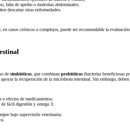
o, falta de apetito o molestias abdominales;
ten descartar otras enfermedades.
y, en casos crónicos o complejos, puede ser recomendable la evaluación 
estinal
uso de
simbióticos
, que combinan
probióticos
(bacterias beneficiosas pr
de apoyar la recuperación de la microbiota intestinal. Sin embargo, debe
ias o efectos de medicamentos;
s de fácil digestión y omega 3;
empre bajo supervisión veterinaria;
va.