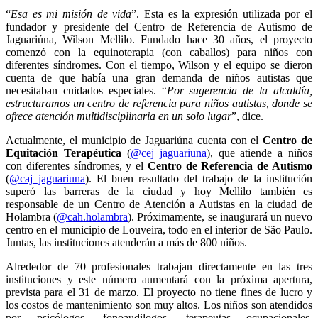
“
Esa es mi misión de vida
”. Esta es la expresión utilizada por el
fundador y presidente del Centro de Referencia de Autismo de
Jaguariúna, Wilson Mellilo. Fundado hace 30 años, el proyecto
comenzó con la equinoterapia (con caballos) para niños con
diferentes síndromes. Con el tiempo, Wilson y el equipo se dieron
cuenta de que había una gran demanda de niños autistas que
necesitaban cuidados especiales. “
Por sugerencia de la alcaldía,
estructuramos un centro de referencia para niños autistas, donde se
ofrece atención multidisciplinaria en un solo lugar
”, dice.
Actualmente, el municipio de Jaguariúna cuenta con el
Centro de
Equitación Terapéutica
(
@cej_jaguariuna
), que atiende a niños
con diferentes síndromes, y el
Centro de Referencia de Autismo
(
@caj_jaguariuna
). El buen resultado del trabajo de la institución
superó las barreras de la ciudad y hoy Mellilo también es
responsable de un Centro de Atención a Autistas en la ciudad de
Holambra (
@cah.holambra
). Próximamente, se inaugurará un nuevo
centro en el municipio de Louveira, todo en el interior de São Paulo.
Juntas, las instituciones atenderán a más de 800 niños.
Alrededor de 70 profesionales trabajan directamente en las tres
instituciones y este número aumentará con la próxima apertura,
prevista para el 31 de marzo. El proyecto no tiene fines de lucro y
los costos de mantenimiento son muy altos. Los niños son atendidos
por psicólogos, fonoaudilogos, terapeutas ocupacionales,