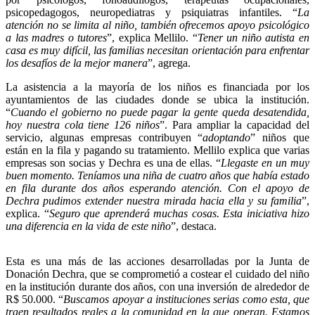
psicopedagogos, neuropediatras y psiquiatras infantiles. “
La
atención no se limita al niño, también ofrecemos apoyo psicológico
a las madres o tutores
”, explica Mellilo. “
Tener un niño autista en
casa es muy difícil, las familias necesitan orientación para enfrentar
los desafíos de la mejor manera
”, agrega.
La asistencia a la mayoría de los niños es financiada por los
ayuntamientos de las ciudades donde se ubica la institución.
“
Cuando el gobierno no puede pagar la gente queda desatendida,
hoy nuestra cola tiene 126 niños
”. Para ampliar la capacidad del
servicio, algunas empresas contribuyen “
adoptando
” niños que
están en la fila y pagando su tratamiento. Mellilo explica que varias
empresas son socias y Dechra es una de ellas. “
Llegaste en un muy
buen momento. Teníamos una niña de cuatro años que había estado
en fila durante dos años esperando atención. Con el apoyo de
Dechra pudimos extender nuestra mirada hacia ella y su familia
”,
explica. “
Seguro que aprenderá muchas cosas. Esta iniciativa hizo
una diferencia en la vida de este niño
”, destaca.
Esta es una más de las acciones desarrolladas por la Junta de
Donación Dechra, que se comprometió a costear el cuidado del niño
en la institución durante dos años, con una inversión de alrededor de
R$ 50.000. “
Buscamos apoyar a instituciones serias como esta, que
traen resultados reales a la comunidad en la que operan. Estamos